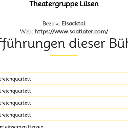
Theatergruppe Lüsen
Bezirk:
Eisacktal
Web:
https://www.soatiater.com/
fführungen dieser Bü
treichquartett
treichquartett
treichquartett
treichquartett
der einsamen Herzen