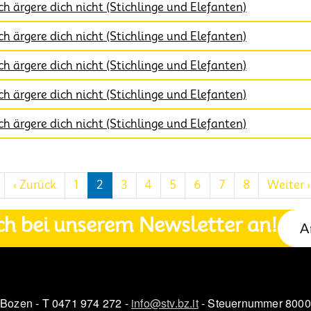
h ärgere dich nicht (Stichlinge und Elefanten)
h ärgere dich nicht (Stichlinge und Elefanten)
h ärgere dich nicht (Stichlinge und Elefanten)
h ärgere dich nicht (Stichlinge und Elefanten)
h ärgere dich nicht (Stichlinge und Elefanten)
Erste Seite
Vorherige Seite
‹ Zurück
1
2
3
4
5
6
7
8
Weiter ›
ch bei unserem Newsletter an!
A
 Bozen - T 0471 974 272 -
info@stv.bz.it
- Steuernummer 800