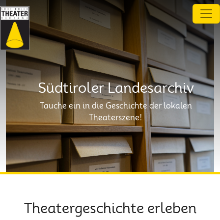
Direkt zum Inhalt
Südtiroler Landesarchiv
Tauche ein in die Geschichte der lokalen
Theaterszene!
Theatergeschichte erleben