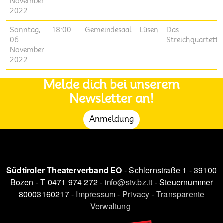
November
2022
Sonntag,
18:00
Gemeindesaal
Lüsen
Das
06.
Streichquartett
November
2022
Melde dich bei unserem
Newsletter an!
Anmeldung
Südtiroler Theaterverband EO
- Schlernstraße 1 - 39100
Bozen - T 0471 974 272 -
info@stv.bz.it
- Steuernummer
80003160217 -
Impressum
-
Privacy
-
Transparente
Verwaltung