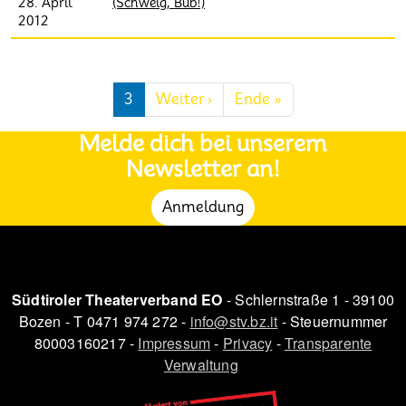
28. April
(Schweig, Bub!)
2012
Seitennummerierung
Nächste Seite
Letzte Seite
3
Weiter ›
Ende »
Melde dich bei unserem
Newsletter an!
Anmeldung
Südtiroler Theaterverband EO
- Schlernstraße 1 - 39100
Bozen - T 0471 974 272 -
info@stv.bz.it
- Steuernummer
80003160217 -
Impressum
-
Privacy
-
Transparente
Verwaltung