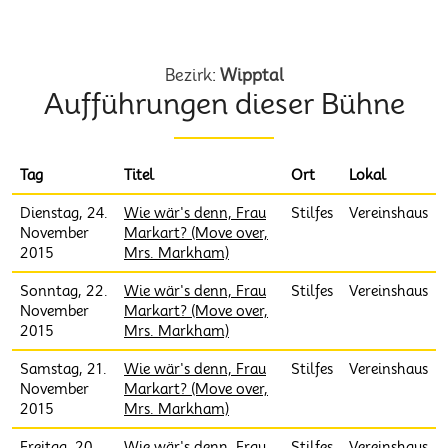
Volksbühne Stilfes
Bezirk:
Wipptal
Aufführungen dieser Bühne
Tag
Titel
Ort
Lokal
Dienstag, 24.
Wie wär's denn, Frau
Stilfes
Vereinshaus
November
Markart? (Move over,
2015
Mrs. Markham)
Sonntag, 22.
Wie wär's denn, Frau
Stilfes
Vereinshaus
November
Markart? (Move over,
2015
Mrs. Markham)
Samstag, 21.
Wie wär's denn, Frau
Stilfes
Vereinshaus
November
Markart? (Move over,
2015
Mrs. Markham)
Freitag, 20.
Wie wär's denn, Frau
Stilfes
Vereinshaus