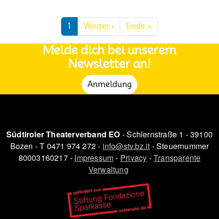
Seitennummerierung
Nächste Seite
Letzte Seite
1
Weiter ›
Ende »
Melde dich bei unserem
Newsletter an!
Anmeldung
Südtiroler Theaterverband EO
- Schlernstraße 1 - 39100
Bozen - T 0471 974 272 -
info@stv.bz.it
- Steuernummer
80003160217 -
Impressum
-
Privacy
-
Transparente
Verwaltung