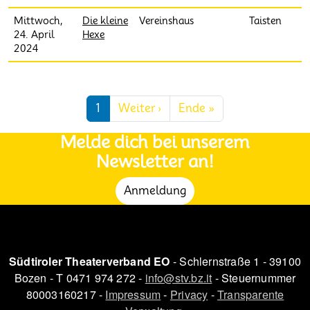
Mittwoch,
Die kleine
Vereinshaus
Taisten
24. April
Hexe
2024
Seitennummerierung
Nächste Seite
Letzte Seite
1
Weiter ›
Ende »
Melde dich bei unserem
Newsletter an!
Anmeldung
Südtiroler Theaterverband EO
- Schlernstraße 1 - 39100
Bozen - T 0471 974 272 -
info@stv.bz.it
- Steuernummer
80003160217 -
Impressum
-
Privacy
-
Transparente