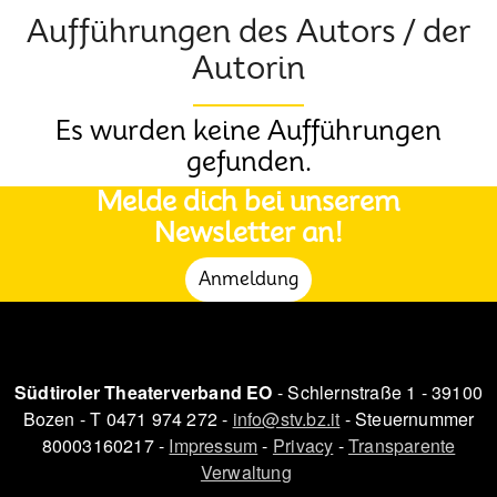
Aufführungen des Autors / der
Autorin
Es wurden keine Aufführungen
gefunden.
Melde dich bei unserem
Newsletter an!
Anmeldung
Südtiroler Theaterverband EO
- Schlernstraße 1 - 39100
Bozen - T 0471 974 272 -
info@stv.bz.it
- Steuernummer
80003160217 -
Impressum
-
Privacy
-
Transparente
Verwaltung