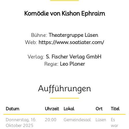
Komödie von Kishon Ephraim
Bühne:
Theatergruppe Lüsen
Web:
https://www.soatiater.com/
Verlag:
S. Fischer Verlag GmbH
Regie:
Leo Ploner
Aufführungen
Datum
Uhrzeit
Lokal
Ort
Titel
Donnerstag, 16.
20:00
Gemeindesaal
Lüsen
Es
Oktober 2025
war