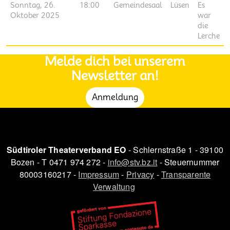
Sonntag, 26.
18:00
Gemeindesaal
Lüsen
Es
Oktober 2025
war
die
Lerche
Melde dich bei unserem
Newsletter an!
Anmeldung
Südtiroler Theaterverband EO
- Schlernstraße 1 - 39100
Bozen - T 0471 974 272 -
info@stv.bz.it
- Steuernummer
80003160217 -
Impressum
-
Privacy
-
Transparente
Verwaltung